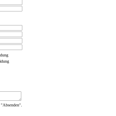
idung
idung
n "Absenden".